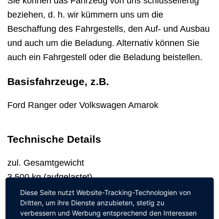
Sie können das Fahrzeug von uns schlüsselfertig
beziehen, d. h. wir kümmern uns um die
Beschaffung des Fahrgestells, den Auf- und Ausbau
und auch um die Beladung. Alternativ können Sie
auch ein Fahrgestell oder die Beladung beistellen.
Basisfahrzeuge, z.B.
Ford Ranger oder Volkswagen Amarok
Technische Details
zul. Gesamtgewicht
3.500 kg (aufgelastet)
Diese Seite nutzt Website-Tracking-Technologien von
Personenbeförderung
Dritten, um ihre Dienste anzubieten, stetig zu
bis zu 4 Personen
verbessern und Werbung entsprechend den Interessen